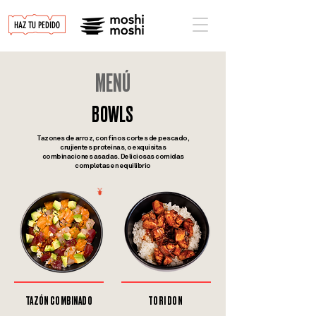
HAZ TU PEDIDO
MENÚ
BOWLS
Tazones de arroz, con finos cortes de pescado,
crujientes proteínas, o exquisitas
combinaciones asadas. Deliciosas comidas
completas en equilibrio
TAZÓN COMBINADO
TORI DON