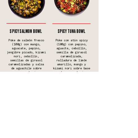
SPICY SALMON BOWL
SPICY TUNA BOWL
Poke de salmón fresco
Poke con atún spicy
(100g) con mango,
(100g) con pepino,
aguacate, pepino,
aguacte, cebollín,
jengibre picado, kizami
semilla de girasol
nori, cebollín,
caramelizada,
semillas de girasol
ralladura de limón
caramelizadas y salsa
amarillo, mango y
de aguachile sobre
kizami nori sobre base
arroz shari
de arros shari
GYU DON
CRISPY CHICKEN BOWL