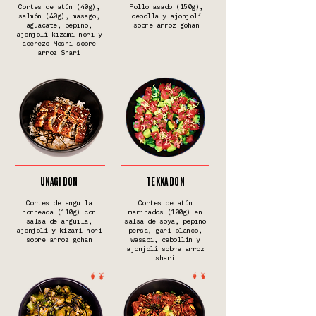
Cortes de atún (40g),
Pollo asado (150g),
salmón (40g), masago,
cebolla y ajonjolí
aguacate, pepino,
sobre arroz gohan
ajonjolí kizami nori y
aderezo Moshi sobre
arroz Shari
UNAGI DON
TEKKA DON
Cortes de anguila
Cortes de atún
horneada (110g) con
marinados (100g) en
salsa de anguila,
salsa de soya, pepino
ajonjolí y kizami nori
persa, gari blanco,
sobre arroz gohan
wasabi, cebollín y
ajonjolí sobre arroz
shari