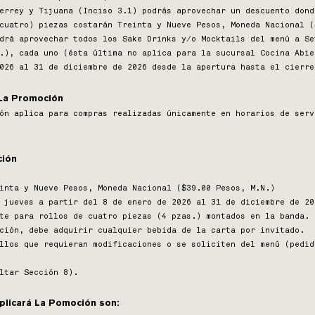
errey y Tijuana (Inciso 3.1) podrás aprovechar un descuento dond
cuatro) piezas costarán Treinta y Nueve Pesos, Moneda Nacional (
drá aprovechar todos los Sake Drinks y/o Mocktails del menú a Se
.), cada uno (ésta última no aplica para la sucursal Cocina Abie
026 al 31 de diciembre de 2026 desde la apertura hasta el cierre
 La Promoción
ón aplica para compras realizadas únicamente en horarios de serv
ción
inta y Nueve Pesos, Moneda Nacional ($39.00 Pesos, M.N.)
 jueves a partir del 8 de enero de 2026 al 31 de diciembre de 20
te para rollos de cuatro piezas (4 pzas.) montados en la banda.
oción, debe adquirir cualquier bebida de la carta por invitado.
llos que requieran modificaciones o se soliciten del menú (pedid
ultar Sección 8).
licará La Pomoción son: ​