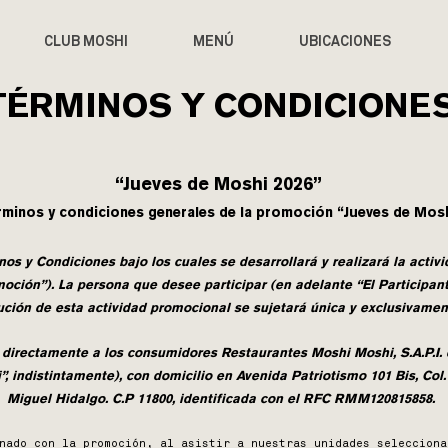
CLUB MOSHI
MENÚ
UBICACIONES
TÉRMINOS Y CONDICIONE
“Jueves de Moshi 2026”
rminos y condiciones generales de la promoción “Jueves de Mos
os y Condiciones bajo los cuales se desarrollará y realizará la acti
moción”).
La persona que desee participar (en adelante “El Participan
cución de esta actividad promocional se sujetará única y exclusivamen
directamente a los consumidores Restaurantes Moshi Moshi, S.A.P.I. d
 indistintamente), con domicilio en Avenida Patriotismo 101 Bis, Col.
Miguel Hidalgo. C.P 11800, identificada con el RFC RMM120815858.
n
nado con la promoción, al asistir a nuestras unidades selecciona