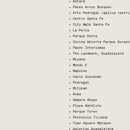
Antara
Paseo Arcos Bosques
Artz Pedregal (aplica restr
Centro Santa Fe
City Walk Santa Fe
La Perla
Parque Delta
Cocina Abierta Parque Durazn
Paseo Interlomas
The Landmark, Guadalajara
Miyana
Mundo E
Nápoles
Oasis Coyoacán
Pedregal
Mitikah
Roma
Samara Shops
Plaza Satélite
Parque Toreo
Península Tijuana
Town Square Metepec
Galerías Guadalajara