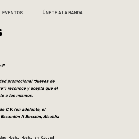
EVENTOS
ÚNETE A LA BANDA
S
hi”
vidad promocional “Jueves de
te”) reconoce y acepta que el
te a los mismos.
e C.V. (en adelante, el
 Escandón II Sección, Alcaldía
das Moshi Moshi en Ciudad