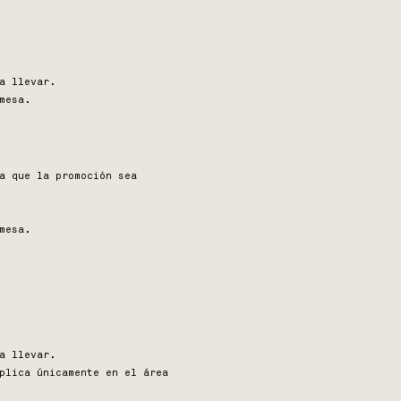
a llevar.
mesa.
a que la promoción sea
mesa.
a llevar.
plica únicamente en el área