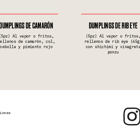
DUMPLINGS DE CAMARÓN
DUMPLINGS DE RIB EYE
(5pz) Al vapor o fritos,
(5pz) Al vapor o fritos
ellenos de camarón, col,
rellenos de rib eye (45g
cebolla y pimiento rojo
con shichimi y vinagret
ponzu
iones