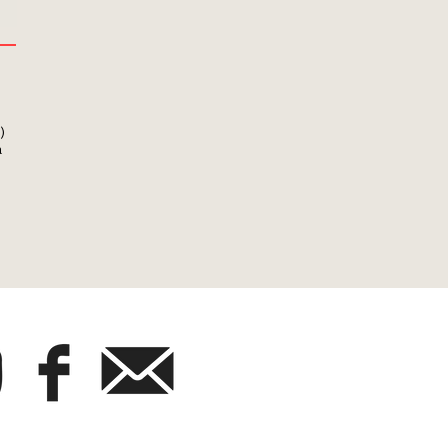
,
)
a