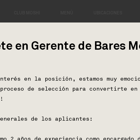
CLUB MOSHI
MENÚ
UBICACIONES
ete en Gerente de Bares M
nterés en la posición, estamos muy emoci
proceso de selección para convertirte en
!
enerales de los aplicantes:
mo 2 años de experiencia como encargado 