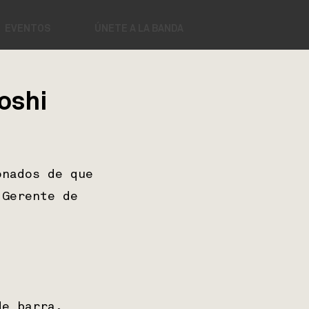
EVENTOS
ÚNETE A LA BANDA
oshi
onados de que
 Gerente de
de barra.