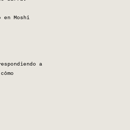
o en Moshi
respondiendo a
 cómo