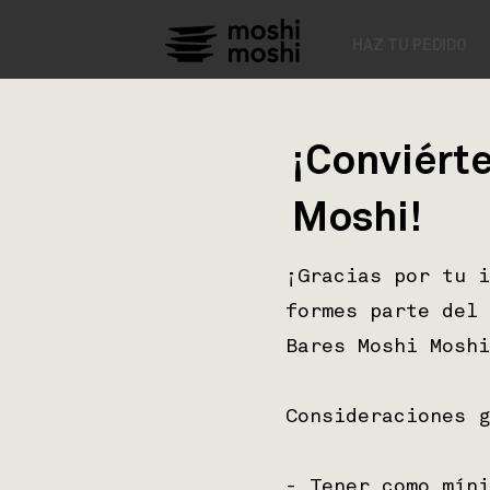
HAZ TU PEDIDO
¡Conviért
Moshi!
¡Gracias por tu i
formes parte del 
Bares Moshi Moshi
Consideraciones g
- Tener como míni